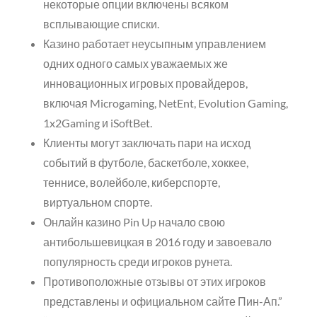
некоторые опции включены всяком
всплывающие списки.
Казино работает неусыпным управлением
одних одного самых уважаемых же
инновационных игровых провайдеров,
включая Microgaming, NetEnt, Evolution Gaming,
1x2Gaming и iSoftBet.
Клиенты могут заключать пари на исход
событий в футболе, баскетболе, хоккее,
теннисе, волейболе, киберспорте,
виртуальном спорте.
Онлайн казино Pin Up начало свою
антибольшевицкая в 2016 году и завоевало
популярность среди игроков рунета.
Противоположные отзывы от этих игроков
представлены и официальном сайте Пин-Ап.”