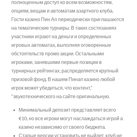
полноценным доступ ко всем возможностям,
опциям, вещам и автоматам азартного клуба.
Гости казино Пин Ап периодически приглашаются
на тематические турниры. В таких состязаниях
участники играют на деньги и определенных
игровых автоматах, выполняя оговоренные
обстоятельств промо акции. Остальными
игроками, занявшими первые позиции в
турнирных рейтингах, распределяется крупный
призовой фонд. В нашем Пинап казино любой
игрок может убедиться, что контент,”
“звукотехнического на сайте оригинальную.
Минимальный депозит представляет всего
€10, но все игроки могут наслаждаться игрой а
казино независимо от своего бюджета.
Старые версии установить не выйдет, клуб не