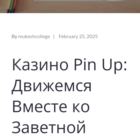
Posted
By
mukeshcollege
February 25, 2025
on
Казино Pin Up:
Движемся
Вместе ко
Заветной