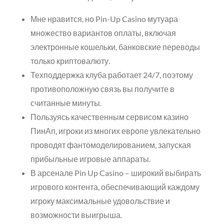
Мне нравится, но Pin-Up Casino мутуара
множество вариантов оплаты, включая
электронные кошельки, банковские переводы
только криптовалюту.
Техподдержка клуба работает 24/7, поэтому
противоположную связь вы получите в
считанные минуты.
Пользуясь качественным сервисом казино
ПинАп, игроки из многих европе увлекательно
проводят фантомоделированием, запуская
прибыльные игровые аппараты.
В арсенале Pin Up Casino – широкий выбирать
игрового контента, обеспечивающий каждому
игроку максимальные удовольствие и
возможности выигрыша.