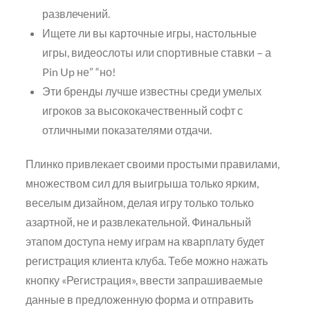
развлечений.
Ищете ли вы карточные игры, настольные
игры, видеослоты или спортивные ставки – а
Pin Up не” “но!
Эти бренды лучше известны среди умелых
игроков за высококачественный софт с
отличными показателями отдачи.
Плинко привлекает своими простыми правилами,
множеством сил для выигрыша только ярким,
веселым дизайном, делая игру только только
азартной, не и развлекательной. Финальный
этапом доступа нему играм на кварплату будет
регистрация клиента клуба. Тебе можно нажать
кнопку «Регистрация», ввести запрашиваемые
данные в предложенную форма и отправить