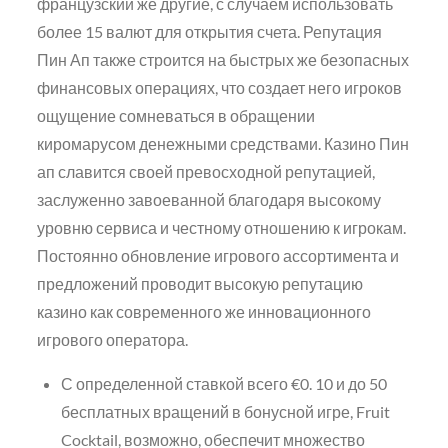
французский же другие, с случаем использовать
более 15 валют для открытия счета. Репутация
Пин Ап также строится на быстрых же безопасных
финансовых операциях, что создает него игроков
ощущение сомневаться в обращении
киромарусом денежными средствами. Казино Пин
ап славится своей превосходной репутацией,
заслуженно завоеванной благодаря высокому
уровню сервиса и честному отношению к игрокам.
Постоянно обновление игрового ассортимента и
предложений проводит высокую репутацию
казино как современного же инновационного
игрового оператора.
С определенной ставкой всего €0. 10 и до 50
бесплатных вращений в бонусной игре, Fruit
Cocktail, возможно, обеспечит множество