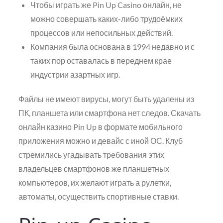
Чтобы играть же Pin Up Casino онлайн, не
можно совершать каких-либо трудоёмких
процессов или непосильных действий.
Компания была основана в 1994 недавно и с
таких пор оставалась в переднем крае
индустрии азартных игр.
Файлы не имеют вирусы, могут быть удалены из
ПК, планшета или смартфона нет следов. Скачать
онлайн казино Pin Up в формате мобильного
приложения можно и девайс с иной ОС. Клуб
стремились угадывать требования этих
владельцев смартфонов же планшетных
компьютеров, их желают играть а рулетки,
автоматы, осуществить спортивные ставки.